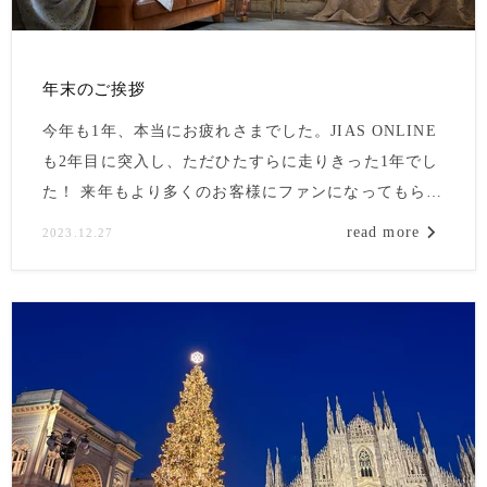
年末のご挨拶
今年も1年、本当にお疲れさまでした。JIAS ONLINE
も2年目に突入し、ただひたすらに走りきった1年でし
た！ 来年もより多くのお客様にファンになってもらえ
るJIAS ONLINEであるよう、「暮らすをもっと、ずっ
read more
2023.12.27
と豊かにする」インテリアとヒントをお届けいたしま
す。