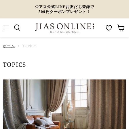
ジアス公式LINEお友だち登録で
500円クーポンプレゼント！
メ
M
カ
ニ
ュ
y
ー
ホーム
ー
TOPICS
W
ト
i
を
TOPICS
s
見
h
る
l
i
s
t