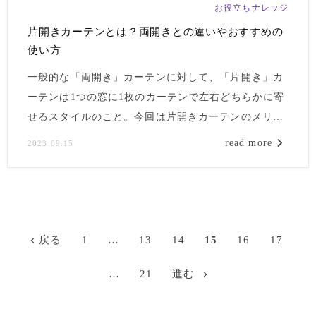
お役立ちナレッジ
片開きカーテンとは？両開きとの違いやおすすめの
使い方
一般的な「両開き」カーテンに対して、「片開き」カ
ーテンは1つの窓に1枚のカーテンで左右どちらかに寄
せるスタイルのこと。今回は片開きカーテンのメリッ
ト・デメリットや、選ぶときの注意点、おすすめのシ
read more
2023.09.15
ーンまでをご紹介します。カーテンをこれから購入さ
れる方や、ちょっとお部屋の雰囲気を変えてみたいな
という方も、是非ご覧ください。
戻る
1
…
13
14
15
16
17
…
21
進む